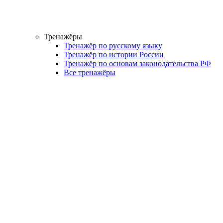
Тренажёры
Тренажёр по русскому языку
Тренажёр по истории России
Тренажёр по основам законодательства РФ
Все тренажёры