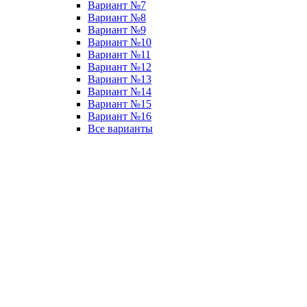
Вариант №7
Вариант №8
Вариант №9
Вариант №10
Вариант №11
Вариант №12
Вариант №13
Вариант №14
Вариант №15
Вариант №16
Все варианты