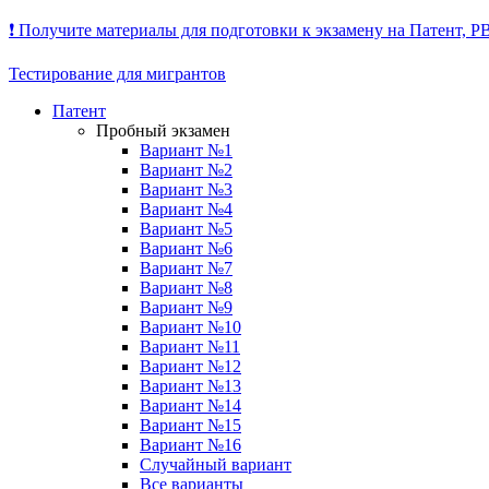
❗️ Получите материалы для подготовки к экзамену на Патент, Р
Тестирование для мигрантов
Патент
Пробный экзамен
Вариант №1
Вариант №2
Вариант №3
Вариант №4
Вариант №5
Вариант №6
Вариант №7
Вариант №8
Вариант №9
Вариант №10
Вариант №11
Вариант №12
Вариант №13
Вариант №14
Вариант №15
Вариант №16
Случайный вариант
Все варианты