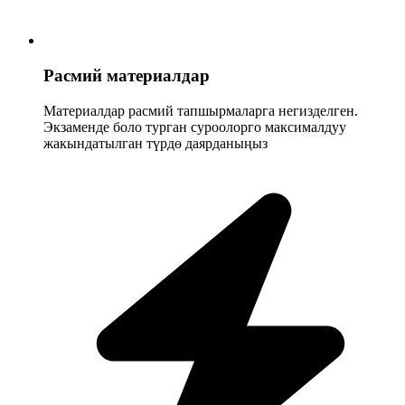
Расмий материалдар
Материалдар расмий тапшырмаларга негизделген.
Экзаменде боло турган суроолорго максималдуу
жакындатылган түрдө даярданыңыз