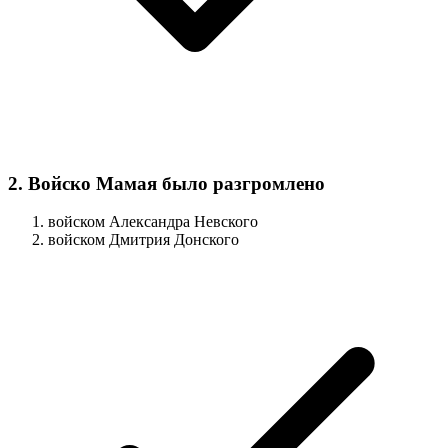
2. Войско Мамая было разгромлено
войском Александра Невского
войском Дмитрия Донского