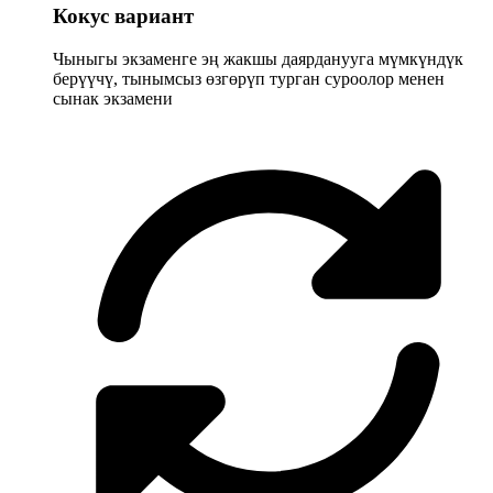
Кокус вариант
Чыныгы экзаменге эң жакшы даярданууга мүмкүндүк
берүүчү, тынымсыз өзгөрүп турган суроолор менен
сынак экзамени