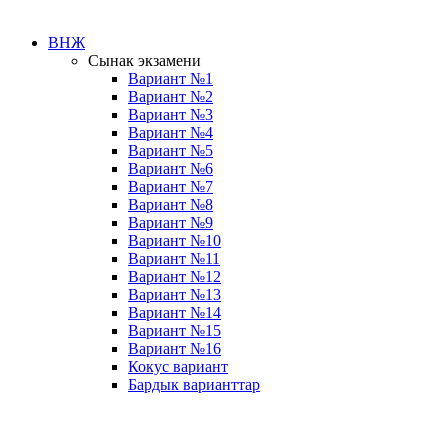
ВНЖ
Сынак экзамени
Вариант №1
Вариант №2
Вариант №3
Вариант №4
Вариант №5
Вариант №6
Вариант №7
Вариант №8
Вариант №9
Вариант №10
Вариант №11
Вариант №12
Вариант №13
Вариант №14
Вариант №15
Вариант №16
Кокус вариант
Бардык варианттар