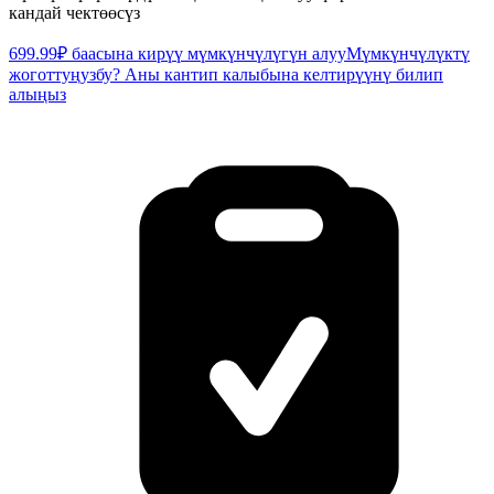
кандай чектөөсүз
699.99₽ баасына кирүү мүмкүнчүлүгүн алуу
Мүмкүнчүлүктү
жоготтуңузбу? Аны кантип калыбына келтирүүнү билип
алыңыз