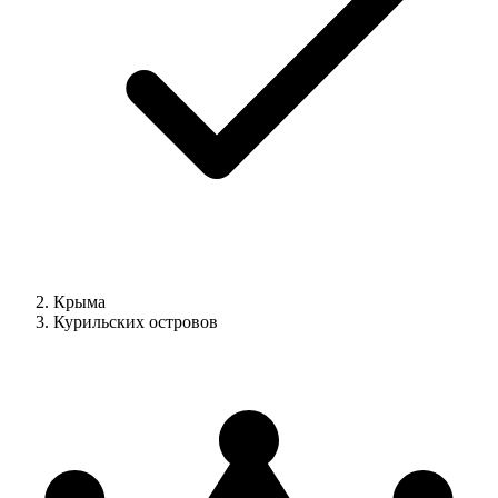
Крыма
Курильских островов