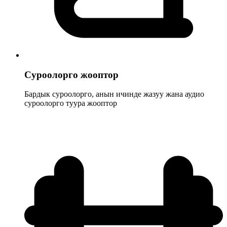
Суроолорго жооптор
Бардык суроолорго, анын ичинде жазуу жана аудио
суроолорго туура жооптор