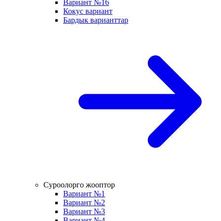
Вариант №16
Кокус вариант
Бардык варианттар
Суроолорго жооптор
Вариант №1
Вариант №2
Вариант №3
Вариант №4