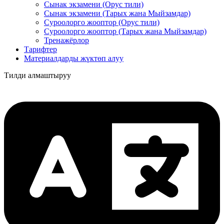
Сынак экзамени (Орус тили)
Сынак экзамени (Тарых жана Мыйзамдар)
Суроолорго жооптор (Орус тили)
Суроолорго жооптор (Тарых жана Мыйзамдар)
Тренажёрлор
Тарифтер
Материалдарды жүктөп алуу
Тилди алмаштыруу