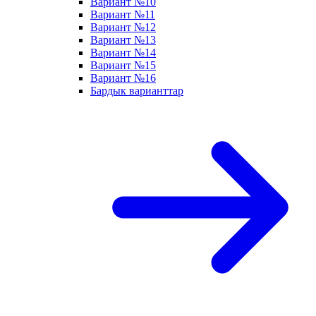
Вариант №10
Вариант №11
Вариант №12
Вариант №13
Вариант №14
Вариант №15
Вариант №16
Бардык варианттар