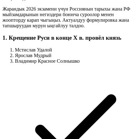
Жарандык 2026 экзамени үчүн Россиянын тарыхы жана РФ
мыйзамдарынын негиздери боюнча суроолор менен
жоопторду карап чыгыңыз. Актуалдуу формулировка жана
тапшыруудан мурун ыңгайлуу талдоо.
1. Крещение Руси в конце X в. провёл князь
Мстислав Удалой
Ярослав Мудрый
Владимир Красное Солнышко