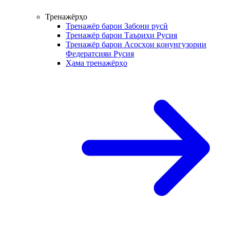
Тренажёрҳо
Тренажёр барои Забони русӣ
Тренажёр барои Таърихи Русия
Тренажёр барои Асосҳои қонунгузории
Федератсияи Русия
Ҳама тренажёрҳо