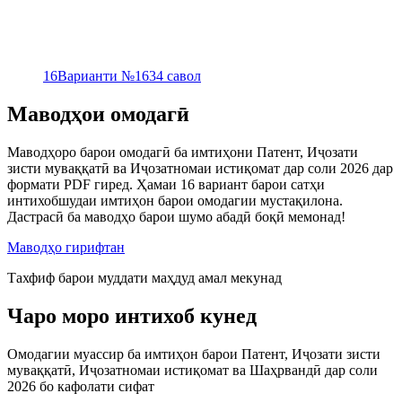
16
Варианти №16
34 савол
Маводҳои омодагӣ
Маводҳоро барои омодагӣ ба имтиҳони Патент, Иҷозати
зисти муваққатӣ ва Иҷозатномаи истиқомат дар соли 2026 дар
формати PDF гиред. Ҳамаи 16 вариант барои сатҳи
интихобшудаи имтиҳон барои омодагии мустақилона.
Дастрасӣ ба маводҳо барои шумо абадӣ боқӣ мемонад!
Маводҳо гирифтан
Тахфиф барои муддати маҳдуд амал мекунад
Чаро моро интихоб кунед
Омодагии муассир ба имтиҳон барои Патент, Иҷозати зисти
муваққатӣ, Иҷозатномаи истиқомат ва Шаҳрвандӣ дар соли
2026 бо кафолати сифат