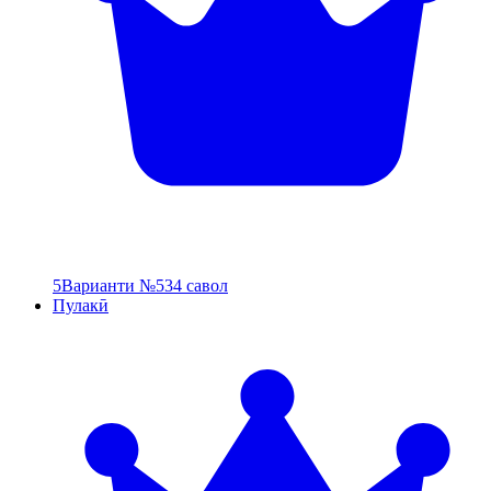
5
Варианти №5
34 савол
Пулакӣ