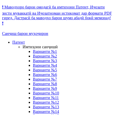
❗️ Маводҳоро барои омодагӣ ба имтиҳони Патент, Иҷозати
зисти муваққатӣ ва Иҷозатномаи истиқомат дар формати PDF
гиред. Дастрасӣ ба маводҳо барои шумо абадӣ боқӣ мемонад!
❗️
Санҷиш барои муҳоҷирон
Патент
Имтиҳони санҷишӣ
Варианти №1
Варианти №2
Варианти №3
Варианти №4
Варианти №5
Варианти №6
Варианти №7
Варианти №8
Варианти №9
Варианти №10
Варианти №11
Варианти №12
Варианти №13
Варианти №14