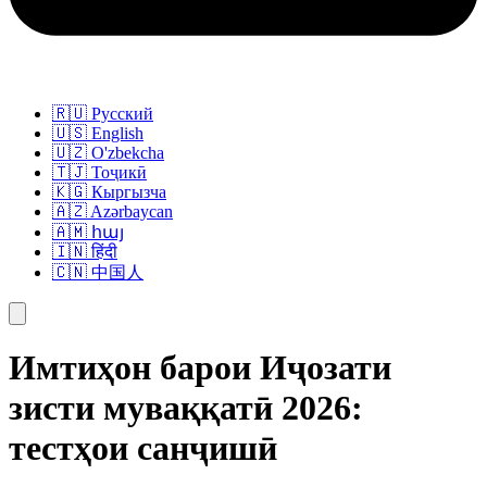
🇷🇺 Русский
🇺🇸 English
🇺🇿 O'zbekcha
🇹🇯 Тоҷикӣ
🇰🇬 Кыргызча
🇦🇿 Azərbaycan
🇦🇲 հայ
🇮🇳 हिंदी
🇨🇳 中国人
Имтиҳон барои Иҷозати
зисти муваққатӣ 2026:
тестҳои санҷишӣ