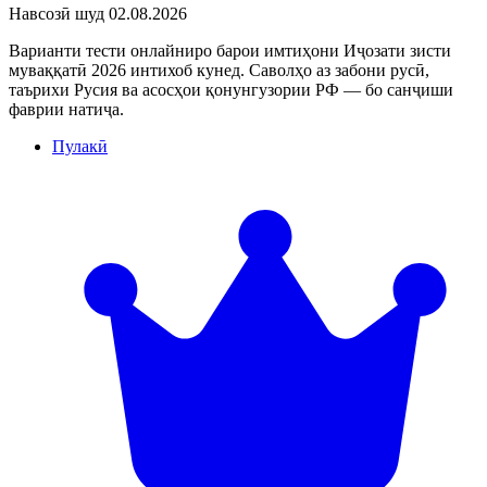
Навсозӣ шуд
02.08.2026
Варианти тести онлайниро барои имтиҳони Иҷозати зисти
муваққатӣ 2026 интихоб кунед. Саволҳо аз забони русӣ,
таърихи Русия ва асосҳои қонунгузории РФ — бо санҷиши
фаврии натиҷа.
Пулакӣ