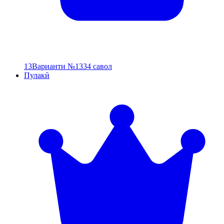
13
Варианти №13
34 савол
Пулакӣ