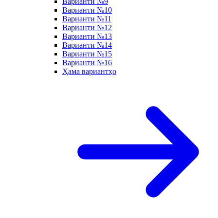
Варианти №9
Варианти №10
Варианти №11
Варианти №12
Варианти №13
Варианти №14
Варианти №15
Варианти №16
Ҳама вариантҳо