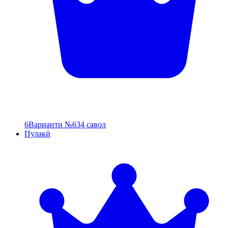
6
Варианти №6
34 савол
Пулакӣ