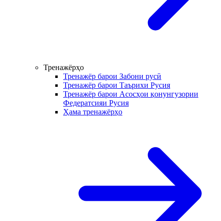
Тренажёрҳо
Тренажёр барои Забони русӣ
Тренажёр барои Таърихи Русия
Тренажёр барои Асосҳои қонунгузории
Федератсияи Русия
Ҳама тренажёрҳо