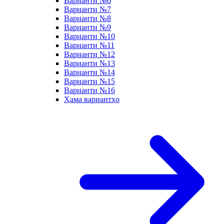
Варианти №6
Варианти №7
Варианти №8
Варианти №9
Варианти №10
Варианти №11
Варианти №12
Варианти №13
Варианти №14
Варианти №15
Варианти №16
Ҳама вариантҳо