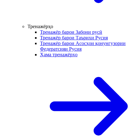
Тренажёрҳо
Тренажёр барои Забони русӣ
Тренажёр барои Таърихи Русия
Тренажёр барои Асосҳои қонунгузории
Федератсияи Русия
Ҳама тренажёрҳо