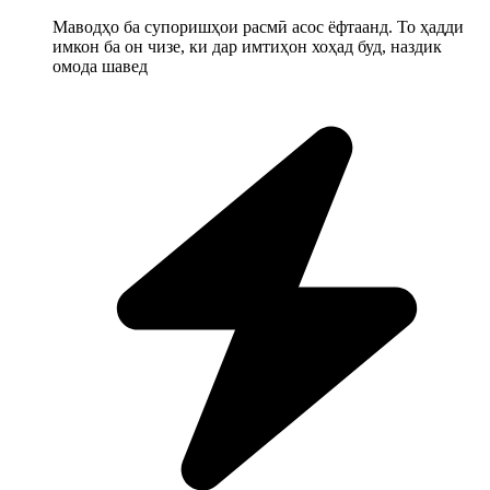
Маводҳо ба супоришҳои расмӣ асос ёфтаанд. То ҳадди
имкон ба он чизе, ки дар имтиҳон хоҳад буд, наздик
омода шавед