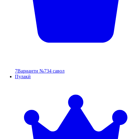
7
Варианти №7
34 савол
Пулакӣ