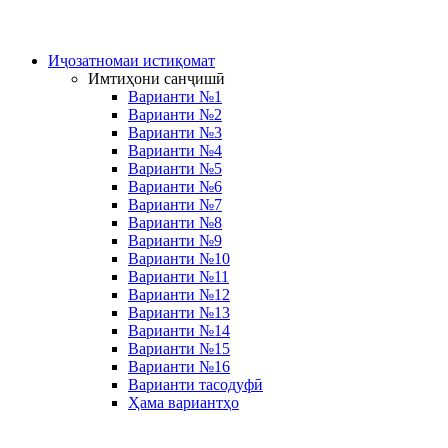
Иҷозатномаи истиқомат
Имтиҳони санҷишӣ
Варианти №1
Варианти №2
Варианти №3
Варианти №4
Варианти №5
Варианти №6
Варианти №7
Варианти №8
Варианти №9
Варианти №10
Варианти №11
Варианти №12
Варианти №13
Варианти №14
Варианти №15
Варианти №16
Варианти тасодуфӣ
Ҳама вариантҳо