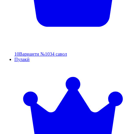
10
Варианти №10
34 савол
Пулакӣ