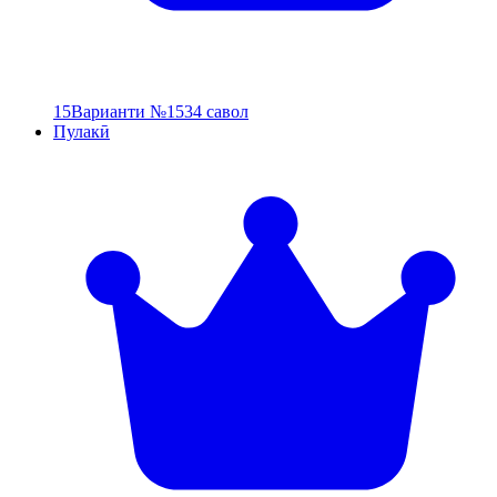
15
Варианти №15
34 савол
Пулакӣ