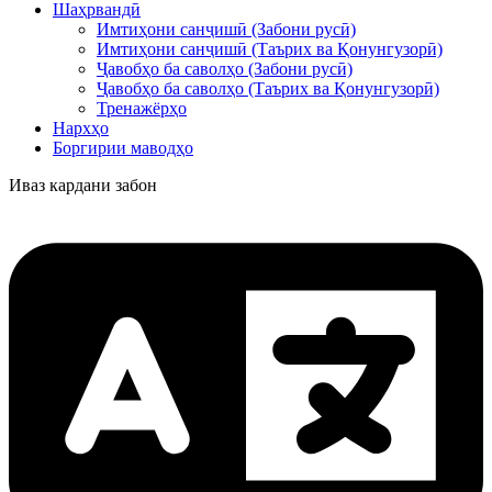
Шаҳрвандӣ
Имтиҳони санҷишӣ (Забони русӣ)
Имтиҳони санҷишӣ (Таърих ва Қонунгузорӣ)
Ҷавобҳо ба саволҳо (Забони русӣ)
Ҷавобҳо ба саволҳо (Таърих ва Қонунгузорӣ)
Тренажёрҳо
Нархҳо
Боргирии маводҳо
Иваз кардани забон