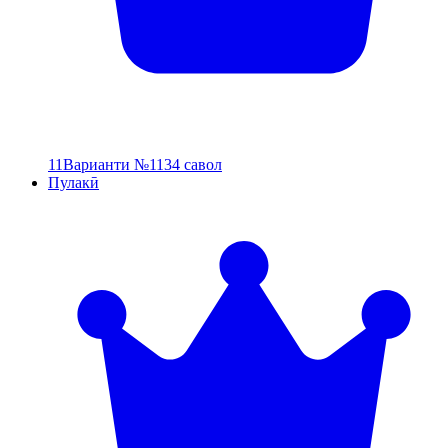
11
Варианти №11
34 савол
Пулакӣ