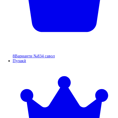
8
Варианти №8
34 савол
Пулакӣ