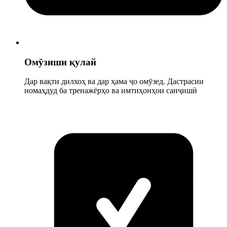
Омӯзиши қулай
Дар вақти дилхоҳ ва дар ҳама ҷо омӯзед. Дастрасии
номаҳдуд ба тренажёрҳо ва имтиҳонҳои санҷишӣ