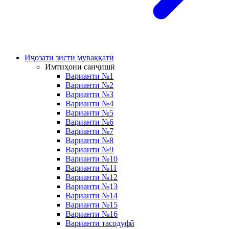
Иҷозати зисти муваққатӣ
Имтиҳони санҷишӣ
Варианти №1
Варианти №2
Варианти №3
Варианти №4
Варианти №5
Варианти №6
Варианти №7
Варианти №8
Варианти №9
Варианти №10
Варианти №11
Варианти №12
Варианти №13
Варианти №14
Варианти №15
Варианти №16
Варианти тасодуфӣ