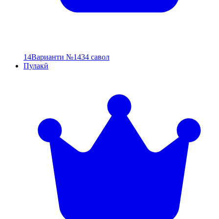
14
Варианти №14
34 савол
Пулакӣ