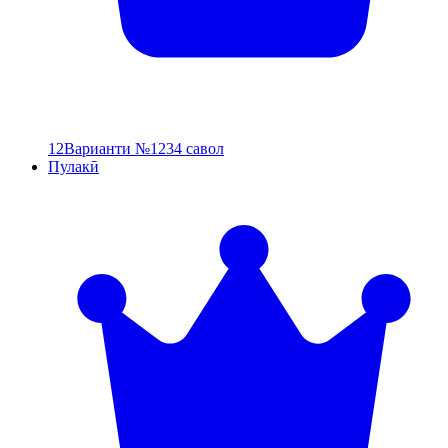
12
Варианти №12
34 савол
Пулакӣ