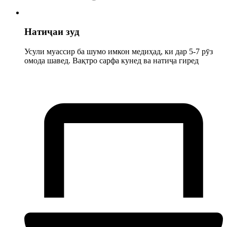
Натиҷаи зуд
Усули муассир ба шумо имкон медиҳад, ки дар 5-7 рӯз
омода шавед. Вақтро сарфа кунед ва натиҷа гиред