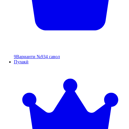
9
Варианти №9
34 савол
Пулакӣ