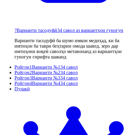
?
Варианти тасодуфӣ
34 савол аз вариантҳои гуногун
Варианти тасодуфӣ ба шумо имкон медиҳад, ки ба
имтиҳон ба таври беҳтарин омода шавед, зеро дар
имтиҳони воқеӣ саволҳо метавонанд аз вариантҳои
гуногун гирифта шаванд
Ройгон
1
Варианти №1
34 савол
Ройгон
2
Варианти №2
34 савол
Ройгон
3
Варианти №3
34 савол
Ройгон
4
Варианти №4
34 савол
Пулакӣ