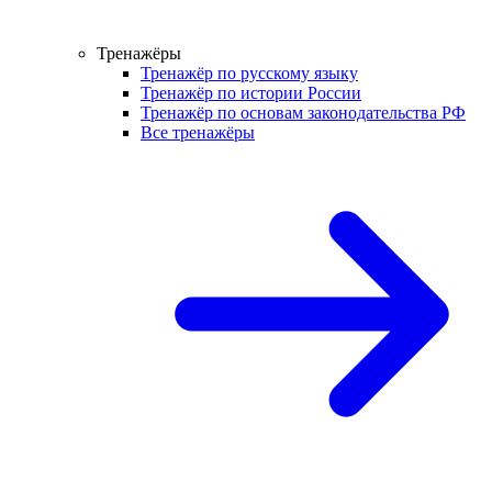
Тренажёры
Тренажёр по русскому языку
Тренажёр по истории России
Тренажёр по основам законодательства РФ
Все тренажёры