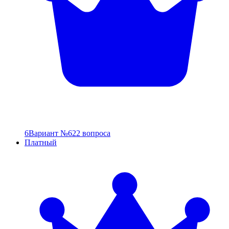
6
Вариант №6
22 вопроса
Платный