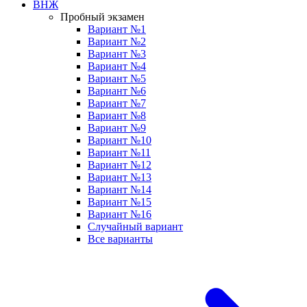
ВНЖ
Пробный экзамен
Вариант №1
Вариант №2
Вариант №3
Вариант №4
Вариант №5
Вариант №6
Вариант №7
Вариант №8
Вариант №9
Вариант №10
Вариант №11
Вариант №12
Вариант №13
Вариант №14
Вариант №15
Вариант №16
Случайный вариант
Все варианты