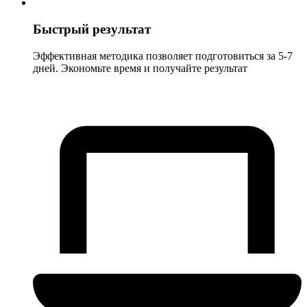
Быстрый результат
Эффективная методика позволяет подготовиться за 5-7
дней. Экономьте время и получайте результат