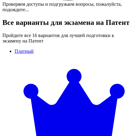
Проверяем доступы и подгружаем вопросы, пожалуйста,
подождите...
Все варианты для экзамена на Патент
Пройдите все 16 вариантов для лучшей подготовки к
экзамену на Патент
Платный