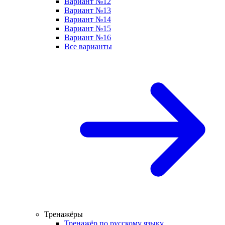
Вариант №12
Вариант №13
Вариант №14
Вариант №15
Вариант №16
Все варианты
Тренажёры
Тренажёр по русскому языку