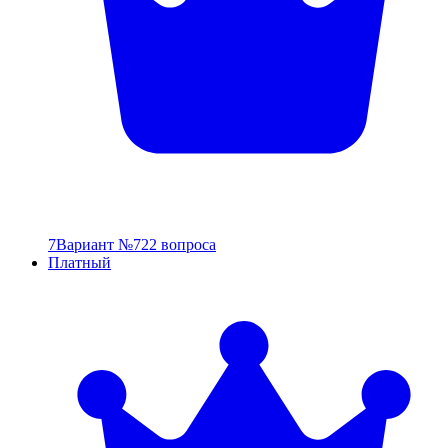
7
Вариант №7
22 вопроса
Платный