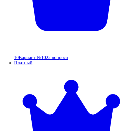
10
Вариант №10
22 вопроса
Платный