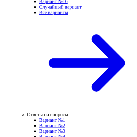
Вариант №16
Случайный вариант
Все варианты
Ответы на вопросы
Вариант №1
Вариант №2
Вариант №3
Вариант №4