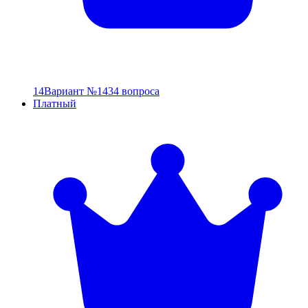
14
Вариант №14
34 вопроса
Платный