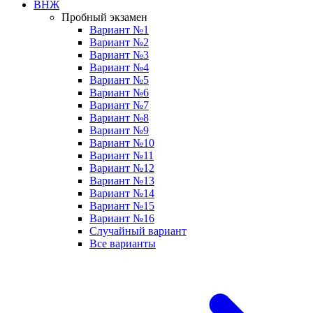
ВНЖ
Пробный экзамен
Вариант №1
Вариант №2
Вариант №3
Вариант №4
Вариант №5
Вариант №6
Вариант №7
Вариант №8
Вариант №9
Вариант №10
Вариант №11
Вариант №12
Вариант №13
Вариант №14
Вариант №15
Вариант №16
Случайный вариант
Все варианты