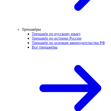
Тренажёры
Тренажёр по русскому языку
Тренажёр по истории России
Тренажёр по основам законодательства РФ
Все тренажёры