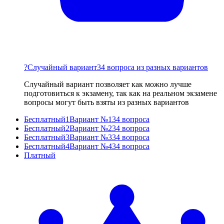
?
Случайный вариант
34 вопроса из разных вариантов
Случайный вариант позволяет как можно лучше
подготовиться к экзамену, так как на реальном экзамене
вопросы могут быть взяты из разных вариантов
Бесплатный
1
Вариант №1
34 вопроса
Бесплатный
2
Вариант №2
34 вопроса
Бесплатный
3
Вариант №3
34 вопроса
Бесплатный
4
Вариант №4
34 вопроса
Платный