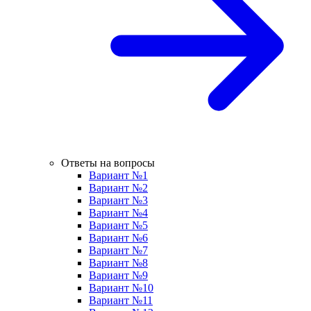
Ответы на вопросы
Вариант №1
Вариант №2
Вариант №3
Вариант №4
Вариант №5
Вариант №6
Вариант №7
Вариант №8
Вариант №9
Вариант №10
Вариант №11