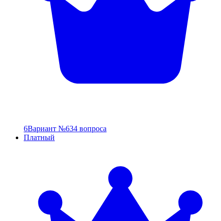
6
Вариант №6
34 вопроса
Платный