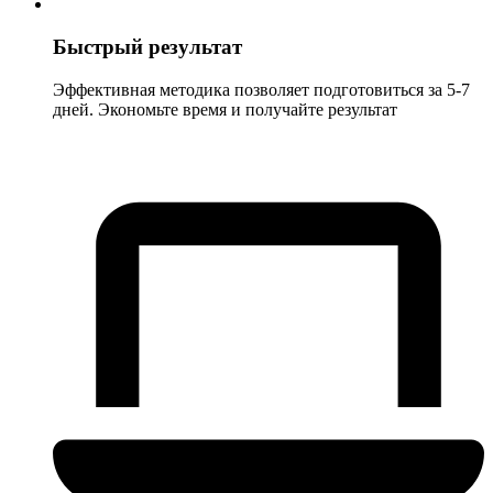
Быстрый результат
Эффективная методика позволяет подготовиться за 5-7
дней. Экономьте время и получайте результат