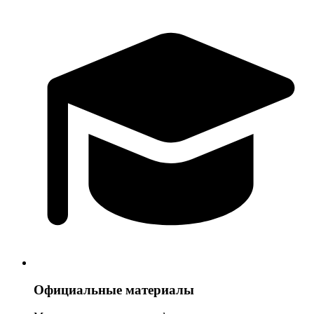
Официальные материалы