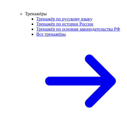
Тренажёры
Тренажёр по русскому языку
Тренажёр по истории России
Тренажёр по основам законодательства РФ
Все тренажёры