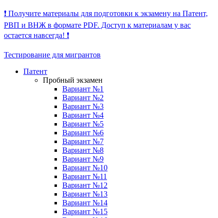
❗️ Получите материалы для подготовки к экзамену на Патент,
РВП и ВНЖ в формате PDF. Доступ к материалам у вас
остается навсегда! ❗️
Тестирование для мигрантов
Патент
Пробный экзамен
Вариант №1
Вариант №2
Вариант №3
Вариант №4
Вариант №5
Вариант №6
Вариант №7
Вариант №8
Вариант №9
Вариант №10
Вариант №11
Вариант №12
Вариант №13
Вариант №14
Вариант №15