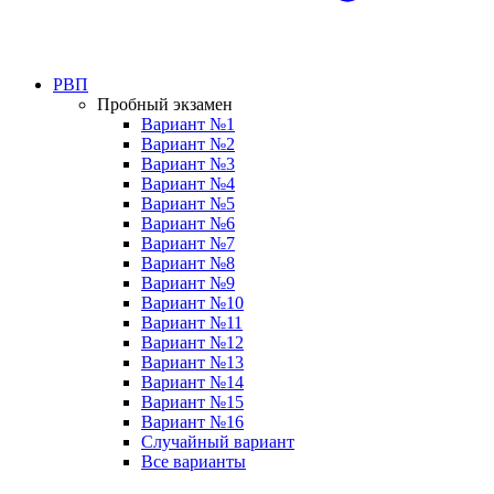
РВП
Пробный экзамен
Вариант №1
Вариант №2
Вариант №3
Вариант №4
Вариант №5
Вариант №6
Вариант №7
Вариант №8
Вариант №9
Вариант №10
Вариант №11
Вариант №12
Вариант №13
Вариант №14
Вариант №15
Вариант №16
Случайный вариант
Все варианты