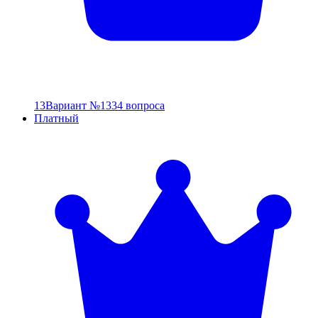
13
Вариант №13
34 вопроса
Платный