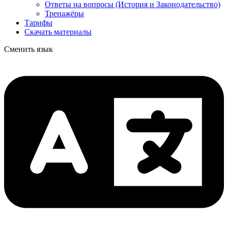
Ответы на вопросы (История и Законодательство)
Тренажёры
Тарифы
Скачать материалы
Сменить язык