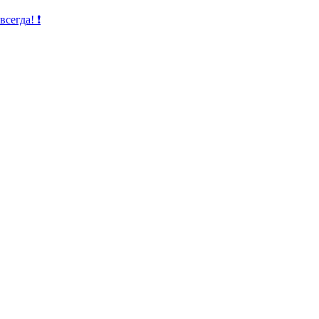
егда! ❗️