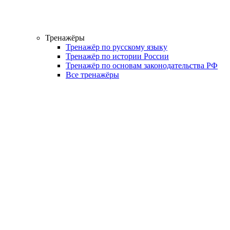
Тренажёры
Тренажёр по русскому языку
Тренажёр по истории России
Тренажёр по основам законодательства РФ
Все тренажёры